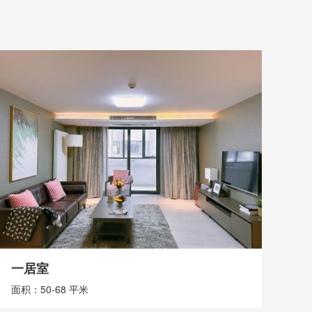
两居室
三
面积：75-85 平米
面积