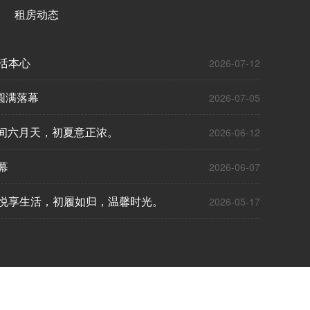
租房动态
活本心
国贸世
2026-07-12
圆满落幕
国贸世纪
2026-07-05
人间六月天，初夏意正浓。
国贸世
2026-06-12
幕
2026-06-07
悦享生活，初履如归，温馨时光。
2026-05-17