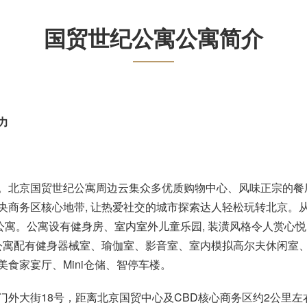
国贸世纪公寓
公寓简介
力
探寻。北京国贸世纪公寓周边云集众多优质购物中心、风味正宗的餐
商务区核心地带, 让热爱社交的城市探索达人轻松玩转北京。从酒
公寓。公寓设有健身房、室内室外儿童乐园, 装潢风格令人赏心
公寓配有
健身器械室、瑜伽室、影音室、室内模拟高尔夫休闲室
食家宴厅、Mini仓储、智停车楼。
门外大街18号
，距离北京国贸中心及CBD核心商务区约2公里